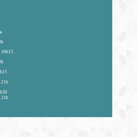
s
0h
 18h15
0h
9h15
 21h
9h30
 21h