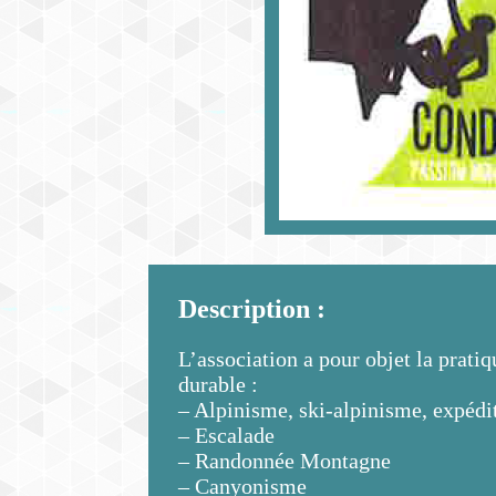
Description :
L’association a pour objet la prati
durable :
– Alpinisme, ski-alpinisme, expédi
– Escalade
– Randonnée Montagne
– Canyonisme