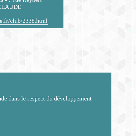
-CLAUDE
e.fr/club/2338.html
alade dans le respect du développement